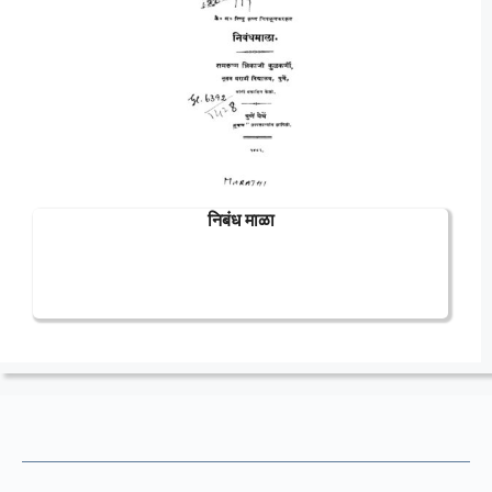
निबंध माळा