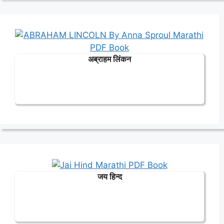
अब्राहम लिंकन
जय हिन्द