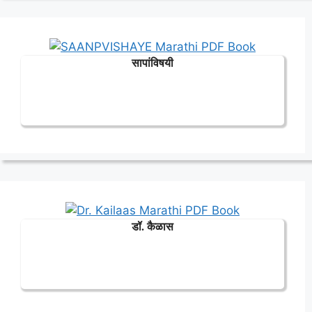
सापांविषयी
डॉ. कैळास