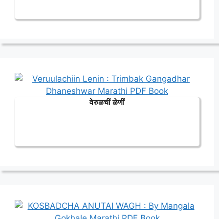
वेरुळचीं ळेणीं