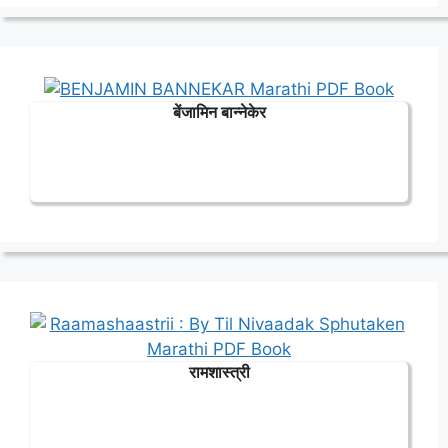
बेंजामिन बान्नेकेर
रामशास्त्री