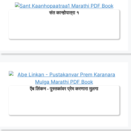
संत कान्होपात्रा १
ऍब लिंकन - पुस्तकांवर प्रेम करणारा मुलगा