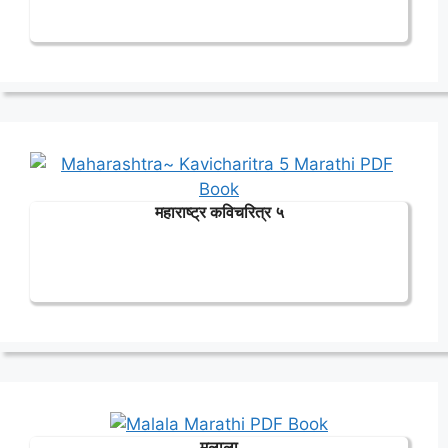
महाराष्ट्र कविचरित्र ५
मलाला