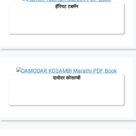
हॅरियट टबमॅन
दामोदर कोसाम्बी