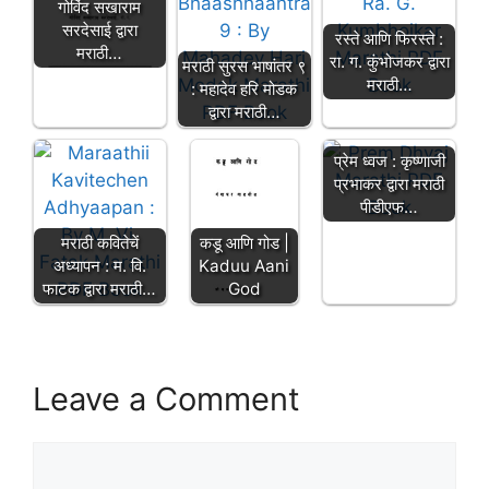
गोविंद सखाराम
सरदेसाई द्वारा
रस्ते आणि फिरस्ते :
मराठी…
रा. ग. कुंभोजकर द्वारा
मराठी सुरस भाषांतर ९
मराठी…
: महादेव हरि मोडक
द्वारा मराठी…
प्रेम ध्वज : कृष्णाजी
प्रभाकर द्वारा मराठी
पीडीएफ…
मराठी कवितेचें
कडू आणि गोड |
अध्यापन : म. वि.
Kaduu Aani
फाटक द्वारा मराठी…
God
Leave a Comment
Comment