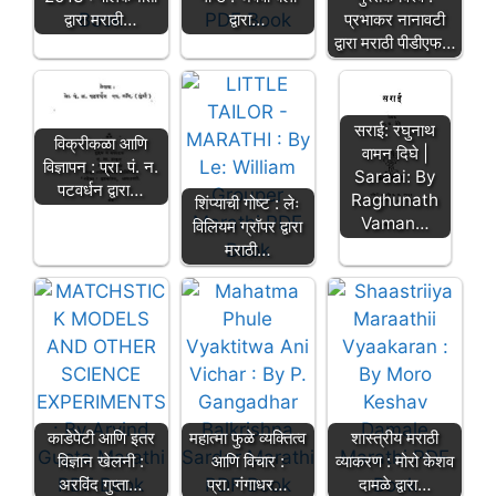
प्रभाकर नानावटी
द्वारा मराठी…
द्वारा…
द्वारा मराठी पीडीएफ…
सराई: रघुनाथ
विक्रीकळा आणि
वामन दिघे |
विज्ञापन : प्रा. पं. न.
Saraai: By
पटवर्धन द्वारा…
Raghunath
शिंप्याची गोष्ट : लेः
Vaman…
विलियम ग्रॉपर द्वारा
मराठी…
काडेपेटी आणि इतर
महात्मा फुळे व्यक्तित्व
शास्त्रीय मराठी
विज्ञान खेलनी :
आणि विचार :
व्याकरण : मोरो केशव
अरविंद गुप्ता…
प्रा. गंगाधर…
दामळे द्वारा…