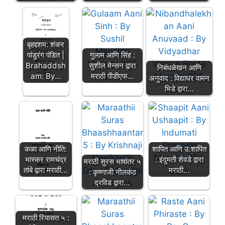
बृहद्दशम: शंकर
पांडुरंग पंडित |
गुलाम आणि सिंह :
Brahaddsh
सुशील मेन्सन द्वारा
निबंधळेखन आणि
am: By…
मराठी पीडीएफ…
अनुवाद : विद्याधर वामन
भिडे द्वारा…
कळा आणि नीति:
शापित आणि उ:शापित
भास्कर रामचंद्र
: इंदुमती शेवडे द्वारा
मराठी सुरस भाषांतर ५
तांबे द्वारा मराठी…
मराठी…
: कृष्णाजी नीलकंठ
द्रविड द्वारा…
मराठी रियासत ५ :