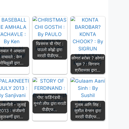
खिसमस ची गोष्ट :
पाउलो कोह्लो द्वारा
ेसबाल ने आम्हाला
मराठी पीडीएफ…
वाचावले : केन
कोणतं बरोबर ? कोणतं
मोचिझुकी द्वारा…
चूक ? : सिगरुन
श्रीवास्तव द्वारा…
गोष्ट फर्डिनंडची :
मुनरो लीफ द्वारा मराठी
ालकनीती - जुलाई
गुलाम आणि सिंह :
पीडीएफ…
2013 : संजीवनी
सुशील मेन्सन द्वारा
कुलकर्णी द्वारा…
मराठी पीडीएफ…