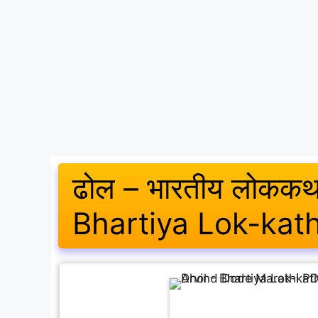
ढोल – भारतीय लोककथा :
Bhartiya Lok-kat