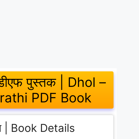
पीडीएफ पुस्तक | Dhol –
arathi PDF Book
रण | Book Details