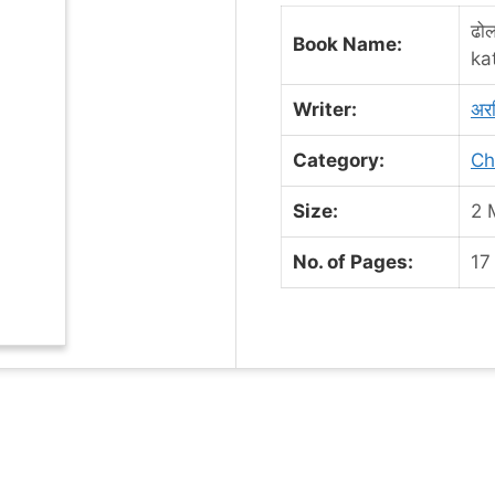
ढो
Book Name:
ka
Writer:
अरव
Category:
Chi
Size:
2 
No. of Pages:
17