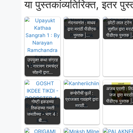
या पुस्तकांव्यतिरिक्त, इतर पुस
नंदनवनांत : माधव
छोटी लाल ट्रेन 
द्वारा मराठी पीडीएफ
सुशील द्वारा मराठ
पुस्तक |…
पीडीएफ पुस्तक 
उपयुक्त कथा संग्रह
१ : नारायण रामचंद्र
सोहनी द्वारा…
अजब प्राणी : लि
कन्हेरीचीं फूलें :
जज द्वारा मराठी
प्राजक्ता गावहाणे द्वारा
पीडीएफ पुस्तक 
गोष्टी इकडच्या
मराठी…
तिकडच्या गमती
जमतीच्या - भाग 4 :
बी.…