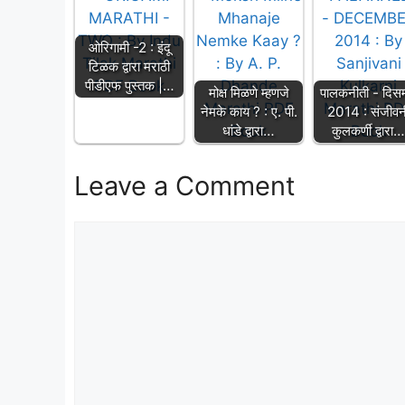
ओरिगामी -2 : इंदू
टिळक द्वारा मराठी
पीडीएफ पुस्तक |…
मोक्ष मिळणे म्हणजे
पालकनीती - दिसम
नेमके काय ? : ए. पी.
2014 : संजीवन
धांडे द्वारा…
कुलकर्णी द्वारा
Leave a Comment
Comment