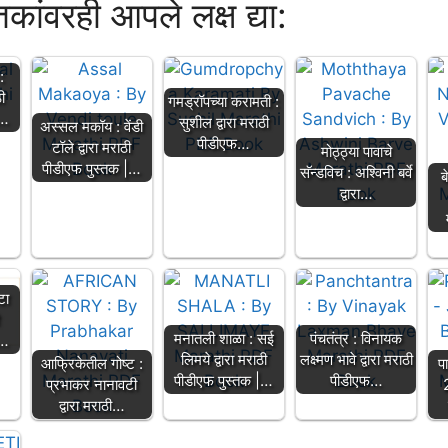
्तकांवरही आपले लक्ष द्या:
:
ी
गमड्रॉपच्या करामती :
|…
सुशील द्वारा मराठी
अस्सल मकॉय : वेंडी
पीडीएफ…
टॉले द्वारा मराठी
मोठ्ठ्या पावाचे
पीडीएफ पुस्तक |…
सॅन्डविच : अश्विनी बर्वे
ब
द्वारा…
टा
मनातली शाळा : सई
पंचतंत्र : विनायक
|…
लिमये द्वारा मराठी
लक्ष्मण भावे द्वारा मराठी
आफ्रिकेतील गोष्ट :
प
पीडीएफ पुस्तक |…
पीडीएफ…
प्रभाकर नानावटी
द्वारा मराठी…