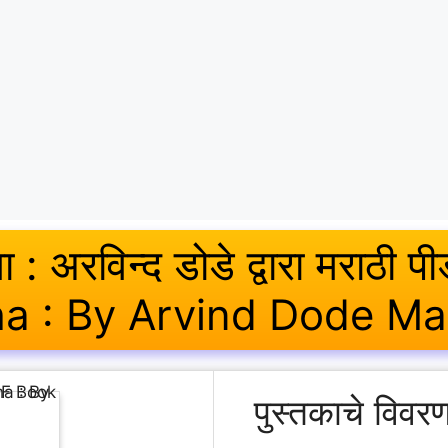
 अरविन्द डोडे द्वारा मराठी 
ha : By Arvind Dode M
पुस्तकाचे विव