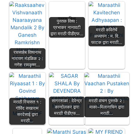
पुस्तक विश्व :
प्रभाकर नानावटी
मराठी कवितेचें
द्वारा मराठी पीडीएफ…
अध्यापन : म. वि.
फाटक द्वारा मराठी…
रावसाहेब विश्वनाथ
नारायण मंडळिक २ :
गणेश रामकृष्ण…
सागरशाळा : देवेन्द्र
मराठी वाचन पुस्तकें २ :
मराठी रियासत १ :
कान्दोलकर द्वारा
माका~मिलानाचिन द्वारा
गोविंद सखाराम
मराठी पीडीएफ…
मराठी…
सरदेसाई द्वारा
मराठी…