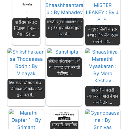
मराठी सुरस भाषांतर ६ :
श्रीरामचरित्र:
महादेव हरि मोडक द्वारा
चिंतामण विनायक
जादूगर लिकी व इतर
मराठी…
वैद्य | Sri…
कथा : जे० बी० एस०
हाल्डेन द्वारा…
संक्षिप्त संख्यानक : चं.
न. डफाळ द्वारा मराठी
पीडीएफ…
शिक्षकास थोडासा बोध :
विनायक कोंडदेव ओक
शास्त्रीय मराठी
द्वारा मराठी…
व्याकरण : मोरो केशव
दामळे द्वारा…
आठवणी: सदाशिव