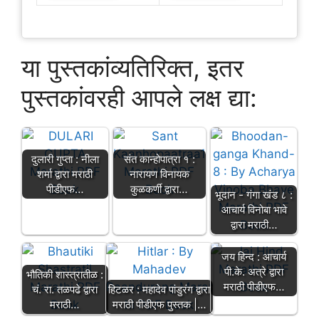
या पुस्तकांव्यतिरिक्त, इतर
पुस्तकांवरही आपले लक्ष द्या:
दुलारी गुप्ता : नीला
संत कान्होपात्रा १ :
शर्मा द्वारा मराठी
नारायण विनायक
पीडीएफ…
कुळकर्णी द्वारा…
भूदान - गंगा खंड ८ :
आचार्य विनोबा भावे
द्वारा मराठी…
जय हिन्द : आचार्य
पी.के. अत्रे द्वारा
भौतिकी शास्त्रातीळ :
मराठी पीडीएफ…
चं. रा. तळपढे द्वारा
हिटळर : महादेव पांडुरंग द्वारा
मराठी…
मराठी पीडीएफ पुस्तक |…