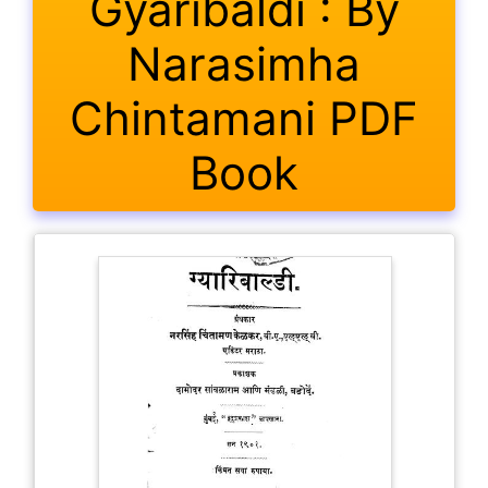
Gyaribaldi : By
Narasimha
Chintamani PDF
Book