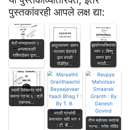
पुस्तकांवरही आपले लक्ष द्या:
श्री मन्महाभारत २ :
बृहद्योगवासिष्ठसा
ळघुरामायण: वामन
अप्पाशास्त्री
भाग २: विष्णु
नारायण देशपांडे
राशिवडेकर द्वारा…
वामन द्वारा
द्वारा मराठी
मराठी…
पीडीऍफ़…
स्वामी विवेकानंद यांचे
समग्र ग्रन्थ ६ : श्री
एकनाथ…
मराठी ग्रंथांची
बयाजवार यादि भाग १
रौप्य महोत्सव स्मारक
: टी. बी.…
ग्रन्थ : गणेश गोविंद