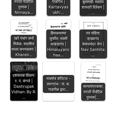
मराठी पीडीऍफ़
गाडगिल |
बुवाशाही: महादेव
पुस्तक |
Kartavyas
शास्त्री दिवेकर |
Nirnaya…
ukh:…
…
हिमाळयाच्या
नव संहिता:
खरें पंचांग कसें
कुशींत: स्वामी
ब्रह्मानंद
मिळेळ: सदाशिव
अखंडानंद |
केशवचंद्र सेन |
माधव करमळकर |
Himalayanc
Nav Sanhita:
Kharen…
haa…
…
दशरूपक विधान:
मार्क्सचं कॅपिटल -
र. पं. कंगले |
सारग्रंथ : पां. वा.
सत्यार्थप्रकाश:
Dashrupak
गाडगीळ द्वारा…
मराठी पीडीऍफ़
Vidhan: By R.
पुस्तक|…
…