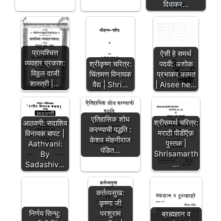
दिवाकर…
प्रायश्चित्त
ऐसी हे समर्थ
व्यवहार प्रकाश:
श्रीकृष्ण चरित्र:
पदवी: अशोक
विठ्ठल दाजी
चिंतामण विनायक
प्रभाकर कामत
शास्त्री |…
वैद्य | Shri…
| Aisee he…
एतिहासिक शोध
श्रीसमर्थ चरित्र:
आठवणी: सदाशिव
करण्याची पद्धति :
मराठी पीडीऍफ़
विनायक बापट |
केशव मोहनीराज
पुस्तक |
Aathvani:
पंडित…
Shrisamarth
By
…
Sadashiv…
कर्तव्यसुख:
कृष्णा जी
निर्णय सिन्धु:
परशुराम
ब्रह्मज्ञान व