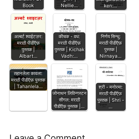
Book
Nellie…
ken:…
अल्बर्ट श्वाईटज़र:
कीचक - वध:
निर्णय सिन्धु:
मराठी पीडीऍफ़
मराठी पीडीऍफ़
मराठी पीडीऍफ़
पुस्तक |
पुस्तक | Kichak
पुस्तक |
Albart…
Vadh:…
Nirnaya…
तहानलेला कावला:
मराठी पीडीऍफ़ पुस्तक
| Tahanlela…
श्री - मनोरमा:
जोनाथन लिविन्गस्टन
मराठी पीडीऍफ़
सीगल: मराठी
पुस्तक | Shri -
पीडीऍफ़ पुस्तक |…
…
Leave a Comment