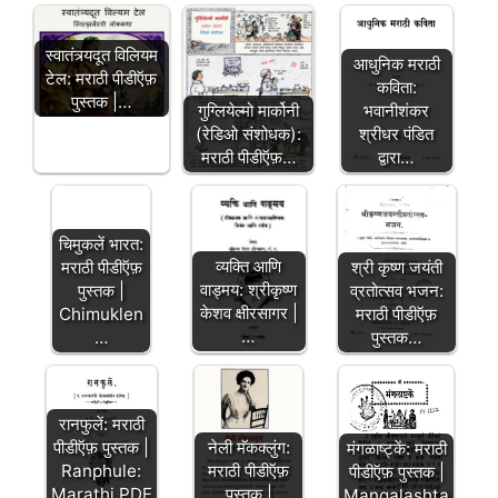
स्वातंत्र्यदूत विलियम
आधुनिक मराठी
टेल: मराठी पीडीऍफ़
कविता:
पुस्तक |…
गुग्लियेल्मो मार्कोनी
भवानीशंकर
(रेडिओ संशोधक):
श्रीधर पंडित
मराठी पीडीऍफ़…
द्वारा…
चिमुकलें भारत:
व्यक्ति आणि
मराठी पीडीऍफ़
श्री कृष्ण जयंती
वाड्मय: श्रीकृष्ण
पुस्तक |
व्रतोत्सव भजन:
केशव क्षीरसागर |
Chimuklen
मराठी पीडीऍफ़
…
…
पुस्तक…
रानफुलें: मराठी
पीडीऍफ़ पुस्तक |
नेली मॅकक्लुंग:
मंगळाष्ट्कें: मराठी
Ranphule:
मराठी पीडीऍफ़
पीडीऍफ़ पुस्तक |
Marathi PDF
पुस्तक |
Mangalashta