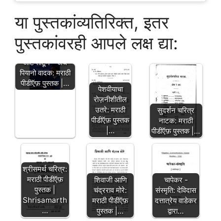
या पुस्तकांव्यतिरिक्त, इतर
पुस्तकांवरही आपले लक्ष द्या:
आर्ट ताटूम - अंध
पियानो वादक: मराठी
पीडीऍफ़ पुस्तक |…
पेशवीयाचा
रोज़नीशीतील
उतरे: मराठी
सुदर्शन चरित्र
पीडीऍफ़ पुस्तक
नाटक: मराठी
|…
पीडीऍफ़ पुस्तक |…
श्रीसमर्थ चरित्र:
मराठी पीडीऍफ़
शिवाजी आणि
चापेकर -
पुस्तक |
चंद्रराव मोरे:
संस्मृति: देविदास
Shrisamarth
मराठी पीडीऍफ़
दत्तात्रेय वाडेकर
…
पुस्तक |…
द्वारा…