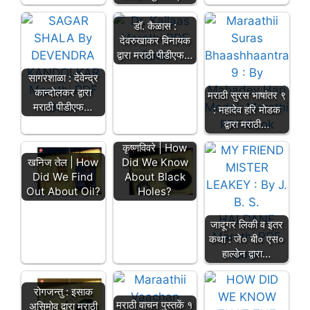
डॉ. कैळास :
देवरुखाकर विनायक
द्वारा मराठी पीडीएफ…
सागरशाळा : देवेन्द्र
कान्दोलकर द्वारा
मराठी सुरस भाषांतर ९
मराठी पीडीएफ…
: महादेव हरि मोडक
द्वारा मराठी…
कृष्णविवरे | How
खनिज तेल | How
Did We Know
Did We Find
About Black
Out About Oil?
Holes?
जादूगर लिकी व इतर
कथा : जे० बी० एस०
हाल्डेन द्वारा…
रोगजन्तु : इसाक
मराठी वाचन पुस्तकें १
असिमोव द्वारा मराठी