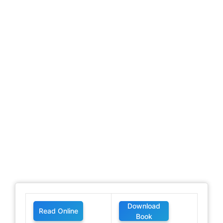
Download
Read Online
Book