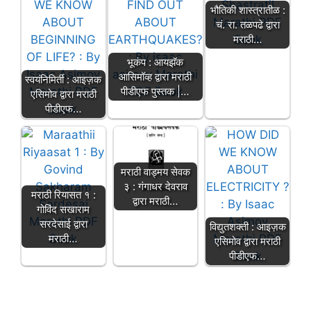
भौतिकी शास्त्रातीळ :
चं. रा. तळपढे द्वारा
मराठी…
भूकंप : आयझॅक
आसिमॉव्ह द्वारा मराठी
स्वयंनिमिर्ती : आइज़क
पीडीएफ पुस्तक |…
एसिमोव द्वारा मराठी
पीडीएफ…
मराठी वाड्मय सेवक
३ : गंगाधर देवराव
मराठी रियासत १ :
द्वारा मराठी…
गोविंद सखाराम
सरदेसाई द्वारा
विद्युतशक्ती : आइज़क
मराठी…
एसिमोव द्वारा मराठी
पीडीएफ…