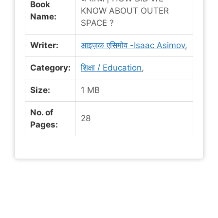
Book
KNOW ABOUT OUTER
Name:
SPACE ?
Writer:
आइज़क एसिमोव -Isaac Asimov
,
Category:
शिक्षा / Education
,
Size:
1 MB
No. of
28
Pages: