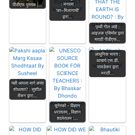
: मनाला
पीडीएफ पुस्तक |…
'का~मिलानाची'
द्वारा…
पृथ्वी गोल आहे :
आइज़क एसिमोव द्वारा
मराठी पीडीएफ…
आधुनिक भारत :
आचार्य एस.डी.
जावडेकर द्वारा
मराठी…
पक्षी आपला मार्ग कसा
शोधतात? : सुशील
मेंसन द्वारा…
यूनेस्को - विज्ञान
धरातलम् , विज्ञान
शालेतलम :…