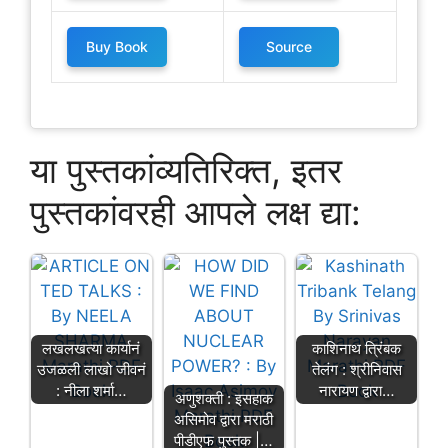
Buy Book
Source
या पुस्तकांव्यतिरिक्त, इतर
पुस्तकांवरही आपले लक्ष द्या:
लखलखत्या कार्यानं
काशिनाथ त्रिंबक
उजळली लाखो जीवनं
तेलंग : श्रीनिवास
: नीला शर्मा…
नारायण द्वारा…
अणुशक्ती : इसहाक
असिमोव द्वारा मराठी
पीडीएफ पुस्तक |…