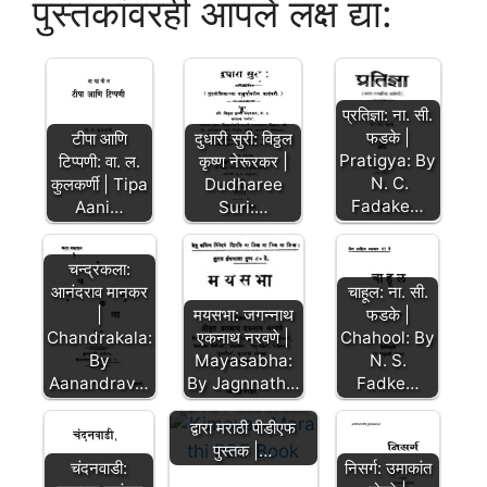
पुस्तकांवरही आपले लक्ष द्या:
प्रतिज्ञा: ना. सी.
फडके |
टीपा आणि
दुधारी सुरी: विठ्ठल
Pratigya: By
टिप्पणी: वा. ल.
कृष्ण नेरूरकर |
N. C.
कुलकर्णी | Tipa
Dudharee
Fadake…
Aani…
Suri:…
चन्द्रकला:
आनंदराव मानकर
चाहूल: ना. सी.
|
मयसभा: जगन्नाथ
फडके |
Chandrakala:
एकनाथ नरवणे |
Chahool: By
By
Mayasabha:
N. S.
Aanandrav…
By Jagnnath…
Fadke…
किमया : माधव आचवल
द्वारा मराठी पीडीएफ
पुस्तक |…
चंदनवाडी:
निसर्ग: उमाकांत