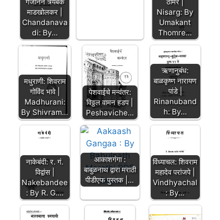
गजानन त्र्यंबक
ठोमरे |
माडखोलकर |
Nisarg: By
Chandanava
Umakant
di: By…
Thomre…
ऋणानुबंध:
बाळकृष्ण नारायण
मधुराणी: शिवराम
पांडे |
गोविंद भावे |
पेशवाईचे मन्वंतर:
Rinanuband
Madhurani:
विठ्ठल वामन हडप |
h: By…
By Shivram…
Peshaviche…
आकाशगंगा :
नाकेबंदी: र. गं.
विंध्याचल: शिवराम
बाबुळनाथ द्वारा मराठी
विद्वांस |
महादेव परांजपे |
पीडीएफ पुस्तक |…
Nakebandee
Vindhyachal
: By R. G.…
: By…