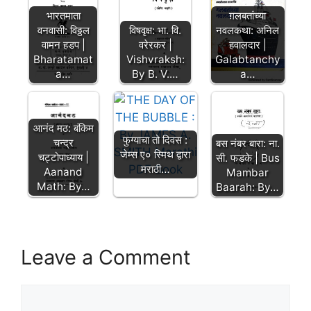
ग़लबतांच्या
भारतमाता
नवलकथा: अनिल
विषवृक्ष: भा. वि.
वनवासी: विठ्ठल
हवालदार |
वरेरकर |
वामन हडप |
Galabtanchy
Vishvraksh:
Bharatamat
a…
By B. V.…
a…
आनंद मठ: बंकिम
फुग्याचा तो दिवस :
चन्द्र
बस नंबर बारा: ना.
जेम्स ए० स्मिथ द्वारा
चट्टोपाध्याय |
सी. फडके | Bus
मराठी…
Aanand
Mambar
Math: By…
Baarah: By…
Leave a Comment
Comment