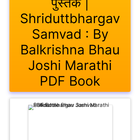
पुस्तक |
Shriduttbhargav
Samvad : By
Balkrishna Bhau
Joshi Marathi
PDF Book