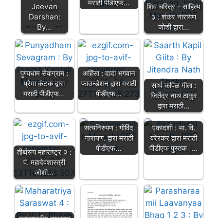
मराठी पीडीएफ…
Jeevan
शिव चरित्र - साहित्य
Darshan:
३ : शंकर नारायण
By…
जोशी द्वारा…
पुण्यधाम सेवाग्राम :
अहिंसा : दादा भगवान
प्रेमा कंटक द्वारा
फाउन्डेशन द्वारा मराठी
सार्थ कपिळ गीता :
मराठी पीडीएफ…
पीडीएफ…
जितेंद्र नाथ ठाकुर
द्वारा मराठी…
सत्यनिरुपण : गोविंद
एकादशी : भा. वि.
नारायण. द्वारा मराठी
वरेरकर द्वारा मराठी
पीडीएफ…
पीडीएफ पुस्तक |…
तीर्थरूप महाराष्ट्र २ :
पं. महादेवशास्त्री
जोशी…