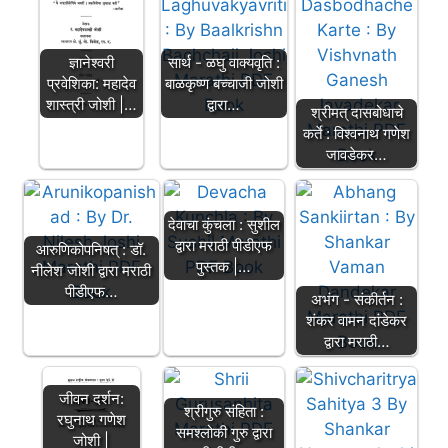
ज्ञानेश्वरी
सार्थ - ळघु वाक्यवृति :
प्रवेशिका: महादेव
बाळकृष्ण बच्चाजी जोशी
शास्त्री जोशी |…
द्वारा…
श्रीमत् दासबोधाचे
कर्ते : विश्वनाथ गणेश
जावडेकर…
देवाचा कुंचला : सुशील
द्वारा मराठी पीडीएफ
आरुणिकोपनिषत् : डॉ.
पुस्तक |…
नीलेश जोशी द्वारा मराठी
पीडीएफ…
अभंग - संकीर्तन :
शंकर वामन दांडेकर
द्वारा मराठी…
जीवन दर्शन:
श्रीगुरु संहिता :
रघुनाथ गणेश
समश्लोकी गुरु द्वारा
जोशी |