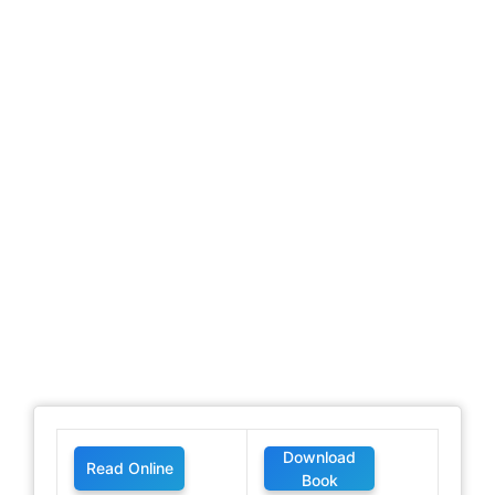
Download
Read Online
Book