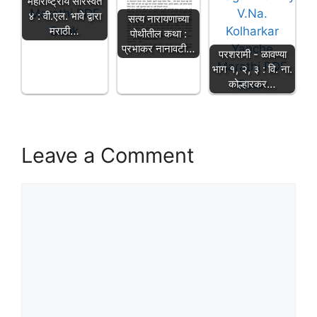
महाराष्ट्रीय सारस्वत
४ : वी.एल. भावे द्वारा
सत्य नारायणाच्या
मराठी…
पोथीतील कथा :
प्रभाकर नानावटी…
परशरामी - ळावण्या
भाग १, २, ३ : वि. ना.
कोल्हारकर…
Leave a Comment
Comment