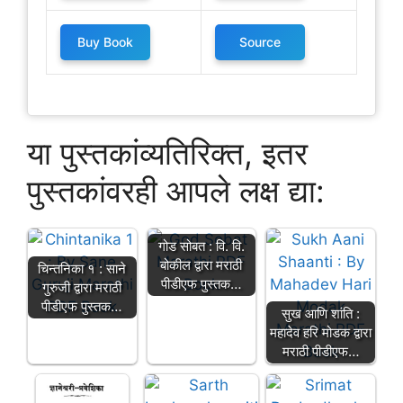
Buy Book
Source
या पुस्तकांव्यतिरिक्त, इतर
पुस्तकांवरही आपले लक्ष द्या:
गोड सोबत : वि. वि.
बोकील द्वारा मराठी
चिन्तनिका १ : साने
पीडीएफ पुस्तक…
गुरुजी द्वारा मराठी
पीडीएफ पुस्तक…
सुख आणि शांति :
महादेव हरि मोडक द्वारा
मराठी पीडीएफ…