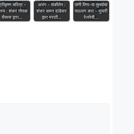
्रीकृष्ण चरित्र -
अभंग - संकीर्तन :
पाणी पिणा-या तुम्ब्यांचा
स्य : शंकर गोपाळ
शंकर वामन दांडेकर
पाठलाग करा - भुयारी
घैसास द्वारा…
द्वारा मराठी…
रेलवेची…