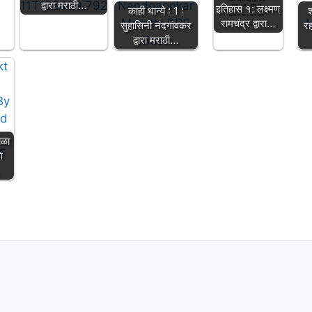
द्वारा मराठी…
इतिहास १: लक्ष्मण
काही धान्ये : 1 :
श
रामचंद्र द्वारा…
सुहासिनी नंदगांवकर
रह
द्वारा मराठी…
ाळा
ि