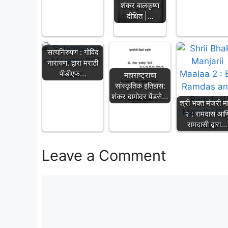
शंकर बालकृष्ण
दीक्षित |…
सत्यनिरुपण : गोविंद
नारायण. द्वारा मराठी
पीडीएफ…
महाराष्ट्राचा
सांस्कृतिक इतिहास:
शंकर दामोदर पेंडसे…
श्री भक्त मंजरी म
२ : रामदास आण
रामदासी द्वारा…
Leave a Comment
Comment