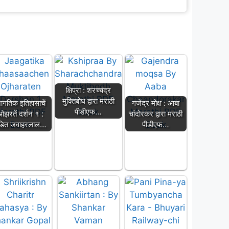
क्षिप्रा : शरच्चंद्र
मुक्तिबोध द्वारा मराठी
ागतिक इतिहासाचें
गजेंद्र मोक्ष : आबा
पीडीएफ…
ओझरतें दर्शन १ :
चांदोरकर द्वारा मराठी
ंडित जवाहरलाल…
पीडीएफ…