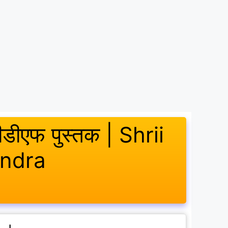
 पीडीएफ पुस्तक | Shrii
andra