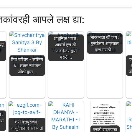
्तकांवरही आपले लक्ष द्या:
भारतमाता की जय :
आधुनिक भारत :
पुरुषोत्तम अग्रवाल
्यू
आचार्य एस.डी.
द्वारा मराठी…
ी
जावडेकर द्वारा
मराठी…
शिव चरित्र - साहित्य
ज
३ : शंकर नारायण
जोशी द्वारा…
प
 :
ारा
श्री दत्तपुराणम् :
वासुदेवानन्द सरस्वती
मराठी वाद्मयाचा