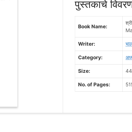
पुस्तकाचे विव
श्र
Book Name:
Ma
Writer:
भा
Category:
अध्
Size:
44
No. of Pages:
51