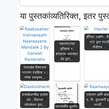
या पुस्तकांव्यतिरिक्त, इतर पुस
हॅरियट टबमॅन : मैथ
ग्रंट द्वारा मराठ
महाराष्ट्राचा
पीडीएफ…
इतिहास १:
शांताराम भालचंद्र
देव द्वारा…
रावसाहेब विश्वनाथ
नारायण मंडळिक २ :
गणेश रामकृष्ण…
दासबोधान्तीळ उपदेश
रामायण आणि ळंका
पाठ : विद्याधर
द. भि. कुलकर्णी द्व
जोगळेकर द्वारा…
मराठी…
भारतवर्षीय भूवर्णन: