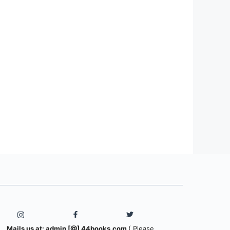
Mails us at: admin [@] 44books.com
( Please