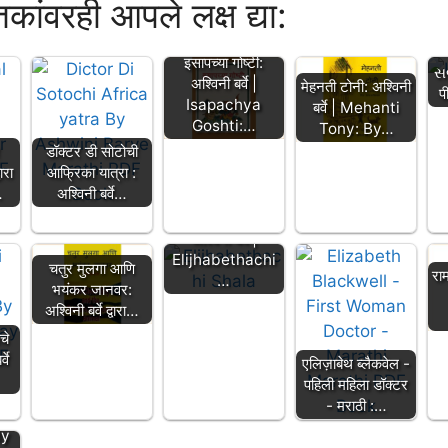
्तकांवरही आपले लक्ष द्या:
इसापच्या गोष्टी:
સબ
अश्विनी बर्वे |
मेहनती टोनी: अश्विनी
प
Isapachya
बर्वे | Mehanti
Goshti:…
Tony: By…
डॉक्टर डी सोटोची
ारा
आफ्रिका यात्रा :
…
अश्विनी बर्वे…
एलिझाबेथची शाळा:
अश्विनी बर्वे |
Elijhabethachi
चतुर मुलगा आणि
रा
…
भयंकर जानवर:
अश्विनी बर्वे द्वारा…
चे
वे
एलिज़ाबेथ ब्लैकवेल -
पहिली महिला डॉक्टर
- मराठी :…
वे |
By