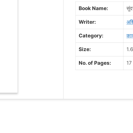
Book Name:
सु
Writer:
अश्
Category:
काव
Size:
1.
No. of Pages:
17