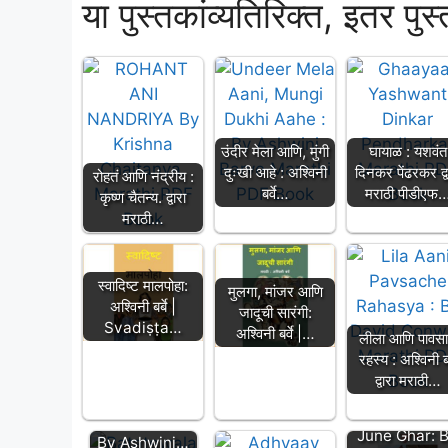
या पुस्तकांव्यतिरिक्त, इतर पुस
उंदीर मेला आणि, मुंगी
घायाळ : यशवंत
दुःखी आहे : अश्विनी
दिनकर पेंढरकर द्व
रोहतं आणि नंद्रीय :
बर्वे…
मराठी पीडीएफ
कृष्ण चैतन्य. द्वारा
मराठी…
स्वादिष्ट मालपोहा:
मुलगा, मांजर आणि
अश्विनी बर्बे |
जादूची सारंगी:
Svadiṣṭa…
अश्विनी बर्वे |…
लीला आणि पावसा
रहस्य : अश्विनी बर्
बटाटेवाला: अश्विनी
द्वारा मराठी…
बर्वे |
जुने घर: अश्विनी बर्
Batatewala:
June Ghar: 
By Ashwini…