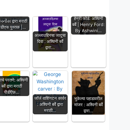
उर्मि : મનીષા
हेन्री फोर्ड: अश्विनी
નીસ द्वारा मराठी
बर्बे | Henry Ford:
ीडीएफ पुस्तक |…
By Ashwini…
अल्लाउद्दिनचा जादूचा
दिवा : अश्विनी बर्वे
द्वारा…
माचे परतणे: अश्विनी
बर्वे द्वारा मराठी
पीडीऍफ़…
जॉर्ज वाशिंगटन कार्वर
भुकेल्या पहाडावरील
: अश्विनी बर्वे द्वारा
मांजर : अश्विनी बर्वे
मराठी…
द्वारा…