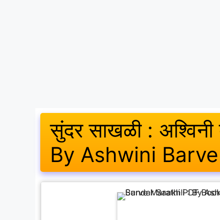
सुंदर साखळी : अश्विनी 
By Ashwini Barve