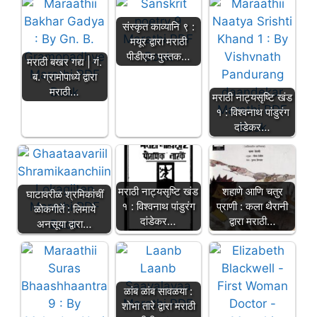
संस्कृत काव्यानि ९ :
मयूर द्वारा मराठी
पीडीएफ पुस्तक…
मराठी बखर गद्य | गं.
ब. ग्रामोपाध्ये द्वारा
मराठी…
मराठी नाट्यसृष्टि खंड
१ : विश्वनाथ पांडुरंग
दांडेकर…
मराठी नाट्यसृष्टि खंड
शहाणे आणि चतुर
घाटावरीळ श्रमिकांचीं
१ : विश्वनाथ पांडुरंग
प्राणी : कला थैरानी
ळोकगीतें : लिमाये
दांडेकर…
द्वारा मराठी…
अनसूया द्वारा…
ळांब ळांब सावळया :
शोभा तारे द्वारा मराठी