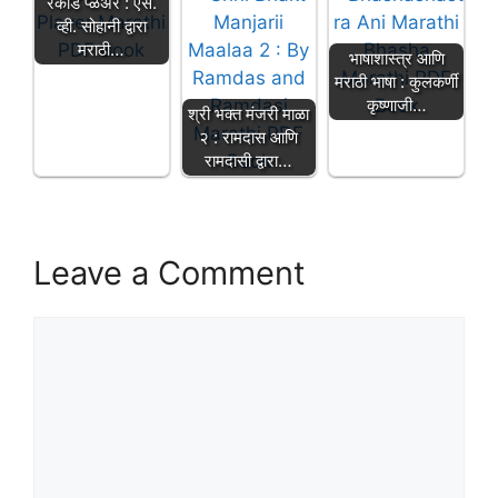
रेकाँर्ड प्ळेअर : एस.
व्ही. सोहानी द्वारा
मराठी…
भाषाशास्त्र आणि
मराठी भाषा : कुलकर्णी
कृष्णाजी…
श्री भक्त मंजरी माळा
२ : रामदास आणि
रामदासी द्वारा…
Leave a Comment
Comment