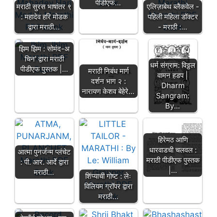
पीडीएफ…
मराठी सुरस भाषांतर ९
एलिज़ाबेथ ब्लैकवेल -
: महादेव हरि मोडक
पहिली महिला डॉक्टर
द्वारा मराठी…
- मराठी :…
झिम झिम : सोमंद-अ
चिन' द्वारा मराठी
धर्म संग्राम: विठ्ठल
पीडीएफ पुस्तक |…
मराठी निबंध मार्ग
वामन हडप |
दर्शन भाग २ :
Dharm
नारायण केशव बेहेरे…
Sangram:
By…
हिरेमठ आणि
धारवाडची चलवल :
आत्मा पुनर्जन्म प्लंचेट
मराठी पीडीएफ पुस्तक
: पी. आर. आर्दे द्वारा
|…
मराठी…
शिंप्याची गोष्ट : लेः
विलियम ग्रॉपर द्वारा
मराठी…