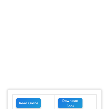
Download
Read Online
Book