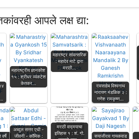
्तकांवरही आपले लक्ष द्या:
महाराष्ट्र सांवत्सरिक
: महादेव माटे द्वारा
मराठी…
महाराष्ट्रीय ज्ञानकोश
१५ : श्रीधर व्यंकटेश
केतकर…
९१४
रावसाहेब विश्वनाथ
नारायण मंडळिक २ :
र…
गणेश रामकृष्ण…
मराठी वाद्मयाचा
अब्दुल सत्तर एधी -
इतिहास १ : शं. गो.
वर्षे
जीवनी - कॉमिक :
सयाजीराव गायकवाड