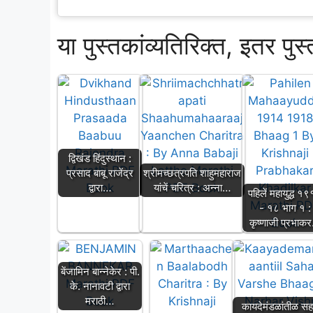
या पुस्तकांव्यतिरिक्त, इतर पुस
द्विखंड हिंदुस्थान :
प्रसाद बाबू राजेंद्र
श्रीमच्छत्रपति शाहुमहाराज
द्वारा…
यांचें चरित्र : अन्ना…
पहिलें महायुद्ध १
- १८ भाग १ :
कृष्णाजी प्रभाक
बेंजामिन बान्नेकेर : पी.
के. नानावटी द्वारा
मराठी…
कायदेमंडळांतीळ सहा 