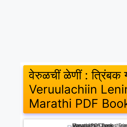
वेरुळचीं ळेणीं : त्रिंबक
Veruulachiin Len
Marathi PDF Boo