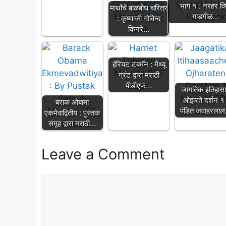
भाग १ : नरहर विष्
मार्थांचें बाळबोध चरित्र
गाडगीळ…
: कृष्णाजी गोविन्द
किनरे…
हॅरियट टबमॅन : मैथ्यू
ग्रंट द्वारा मराठी
पीडीएफ…
जागतिक इतिहासाच
ओझरतें दर्शन १ 
बराक ओबामा
पंडित जवाहरला
एकमेवाद्वितीय : पुस्तक
समूह द्वारा मराठी…
Leave a Comment
Comment