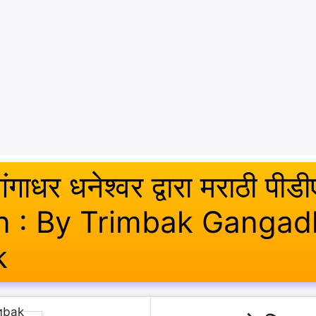
 गंगाधर धनेश्वर द्वारा मराठी पी
in : By Trimbak Ganga
k