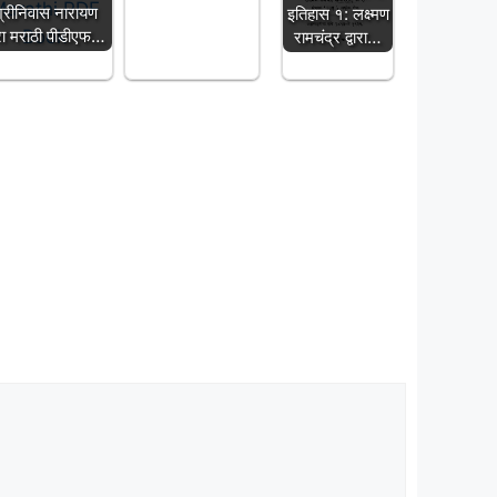
्रीनिवास नारायण
इतिहास १: लक्ष्मण
वारा मराठी पीडीएफ…
रामचंद्र द्वारा…