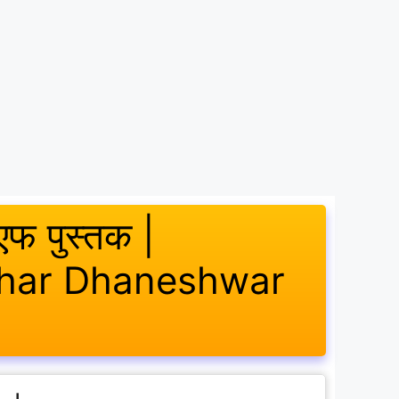
डीएफ पुस्तक |
dhar Dhaneshwar