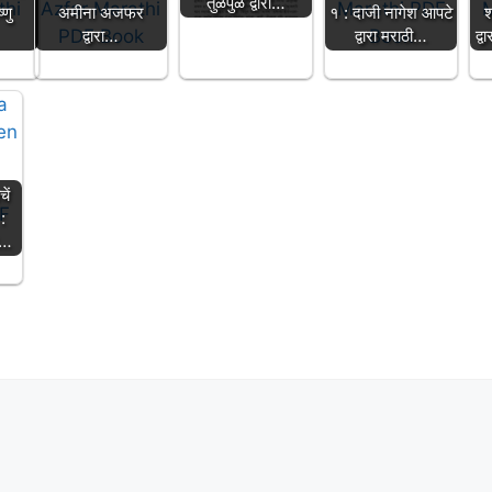
तुळपुळे द्वारा…
णु
अमीना अजफर
१ : दाजी नागेश आपटे
श
द्वारा…
द्वारा मराठी…
द्
ें
:
ल…