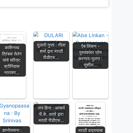
दुलारी गुप्ता : नीला
ऍब लिंकन -
काशिनाथ
शर्मा द्वारा मराठी
पुस्तकांवर प्रेम
त्रिंबक तेलंग
पीडीएफ…
करणारा मुलगा :
यांचे चरित्र:
सुशील…
श्रीनिवास
नारायण…
जय हिन्द : आचार्य
पी.के. अत्रे द्वारा
मराठी पीडीएफ…
ज्ञानोपासना :
मराठी वाद्मयाचा