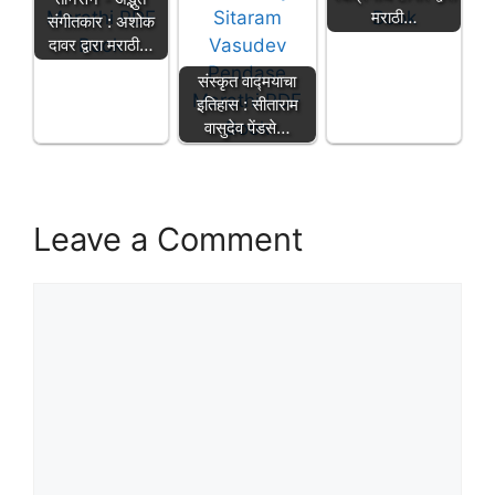
मराठी…
संगीतकार : अशोक
दावर द्वारा मराठी…
संस्कृत वाद्मयाचा
इतिहास : सीताराम
वासुदेव पेंडसे…
Leave a Comment
Comment