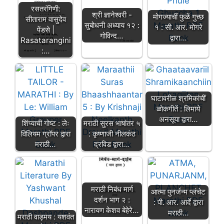
रसतरंगिणी:
श्री ज्ञानेश्वरी -
मोगज्याचीं फुळें गुच्छ
सीताराम वासुदेव
सुबोधनी अध्याय १२ :
१ : सी. आर. मोगरे
पेंडसे |
गोविन्द…
द्वारा…
Rasatarangini
:…
घाटावरीळ श्रमिकांचीं
ळोकगीतें : लिमाये
अनसूया द्वारा…
शिंप्याची गोष्ट : लेः
मराठी सुरस भाषांतर ५
विलियम ग्रॉपर द्वारा
: कृष्णाजी नीलकंठ
मराठी…
द्रविड द्वारा…
मराठी निबंध मार्ग
आत्मा पुनर्जन्म प्लंचेट
दर्शन भाग २ :
: पी. आर. आर्दे द्वारा
नारायण केशव बेहेरे…
मराठी…
मराठी वाड्मय : यशवंत