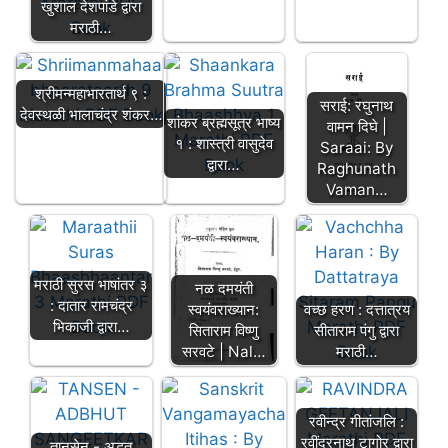
खुशाल देशपांडे द्वारा
मराठी…
श्रीमन्महाभारतार्थ ९ :
सराई: रघुनाथ
देवस्थळी भालाचंद्र शंकर…
शांकर ब्रह्मसूत्र भाष्य
वामन दिघे |
१ : शास्त्री वासुदेव
Saraai: By
द्वारा…
Raghunath
Vaman…
मराठी सुरस भाषांतर ३
नळ दमयंती
: दातार रामचंद्र
स्वयंवराख्यान:
वच्छ हरण : दत्तात्रय
भिकाजी द्वारा…
सिताराम विष्णु
सीताराम पंगु द्वारा
सरवटे | Nal…
मराठी…
रवीन्द्र गीतांजलि :
रवींद्रनाथ टागोर द्वारा
तानसेन - अद्भुत