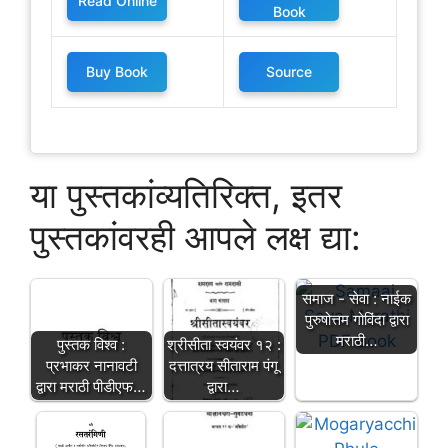
Read Online
Book
Buy Book
Source
या पुस्तकांव्यतिरिक्त, इतर
पुस्तकांवरही आपले लक्ष द्या:
समाज - सेवा : नाईक
पुरुषोत्तम गोविंदा द्वारा
मराठी…
पुस्तक विश्व :
श्रीसीता स्वयंवर १२ :
प्रभाकर नानावटी
दत्तात्रय सीताराम पंगू
द्वारा मराठी पीडीएफ…
द्वारा…