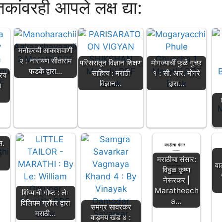
्तकांवरही आपले लक्ष द्या:
मनोहरची आकाशवाणी
२ : नारायण सीताराम
परिसरातून विज्ञान शिक्षण
मोगज्याचीं फुळें गुच्छ
फडके द्वारा…
साहित्य : मराठी
१ : सी. आर. मोगरे
्रय
विज्ञान…
द्वारा…
ा
स.
ा
मराठीचा संसार:
वा
विठ्ठळ कृष्ण
नेरूरकर |
Maratheech
शिंप्याची गोष्ट : लेः
a…
विलियम ग्रॉपर द्वारा
समग्र सावरकर
मराठी…
वाड्मय खंड ४ :