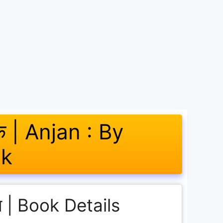
स्तक | Anjan : By
ok
रण | Book Details