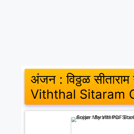
अंजन : विठ्ठळ सीताराम 
Viththal Sitaram