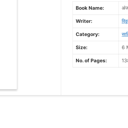
Book Name:
अं
Writer:
विठ
Category:
साह
Size:
6 
No. of Pages:
13