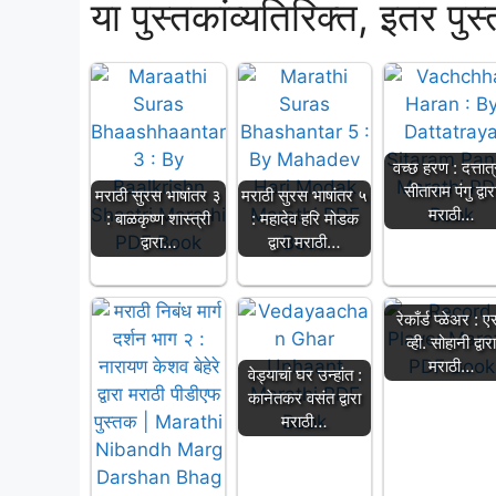
या पुस्तकांव्यतिरिक्त, इतर पुस
वच्छ हरण : दत्तात
सीताराम पंगु द्वार
मराठी सुरस भाषांतर ३
मराठी सुरस भाषांतर ५
मराठी…
: बाळकृष्ण शास्त्री
: महादेव हरि मोडक
द्वारा…
द्वारा मराठी…
रेकाँर्ड प्ळेअर : ए
व्ही. सोहानी द्वार
मराठी…
वेड्याचां घर उन्हांत :
कानेतकर वसंत द्वारा
मराठी…