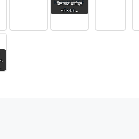
विनायक दामोदर
सावरकर…
म.
…