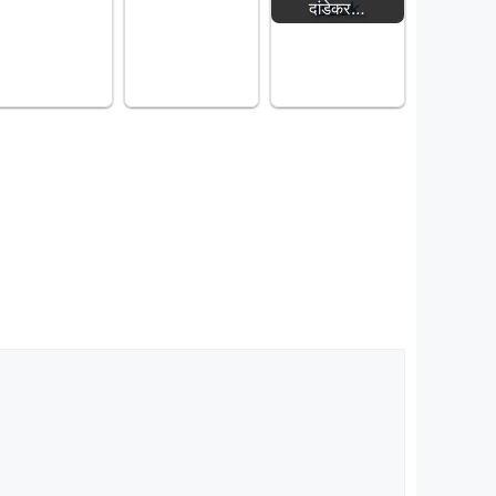
दांडेकर…