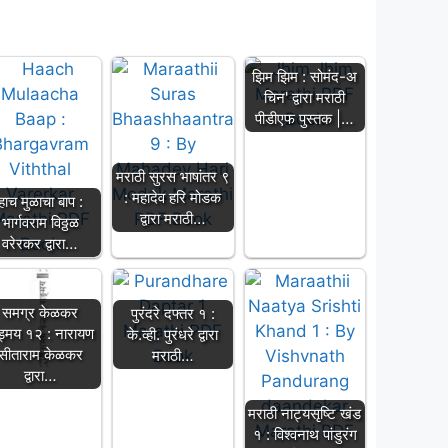
झिम झिम : सोमंद-अ
चिन' द्वारा मराठी
पीडीएफ पुस्तक |…
मराठी सुरस भाषांतर ९
: महादेव हरि मोडक
हाच मुळाचा बाप :
द्वारा मराठी…
भार्गवराम विठ्ठळ
वरेरकर द्वारा…
समग्र केळकर
पुरंदरे दफ्तर १ :
ड्मय १२ : नारायण
के.व्ही. पुरंधरे द्वारा
सीताराम केळकर
मराठी…
द्वारा…
मराठी नाट्यसृष्टि खंड
१ : विश्वनाथ पांडुरंग