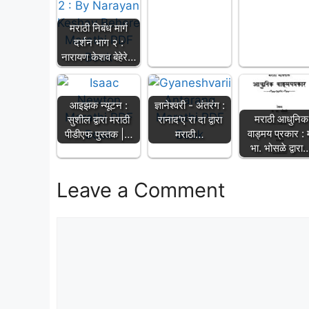
मराठी निबंध मार्ग
दर्शन भाग २ :
नारायण केशव बेहेरे…
आइझक न्यूटन :
ज्ञानेश्वरी - अंतरंग :
मराठी आधुनिक
सुशील द्वारा मराठी
रानाद'ए रा दा द्वारा
वाड्मय प्रकार : 
पीडीएफ पुस्तक |…
मराठी…
भा. भोसळे द्वारा
Leave a Comment
Comment