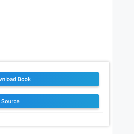
nload Book
Source