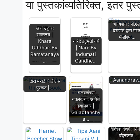
या पुस्तकांव्यतिरिक्त, इतर पुस
भाग्यवान : पी.एल
खरा उद्धार:
देशपांडे द्वारा मरा
रामतनय |
पीडीएफ…
Khara
नारी: इंदुमती गंधे
Uddhar: By
| Nari: By
चन्द्रकला: आनंद
Ramatanaya
Indumati
मानकर |
…
Gandhe…
Chandrakala
By
किमया : माधव आचवल
Aanandrav
द्वारा मराठी पीडीएफ
पुस्तक |…
ग़लबतांच्या
नवलकथा: अनिल
हवालदार |
Galabtanchy
a…
वैश्विक देणगी: निर्
चंद्रकांत |