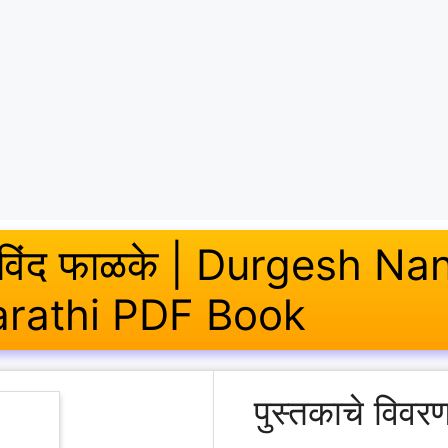
ाम गोविंद फाळके | Durgesh 
arathi PDF Book
पुस्तकाचे विव