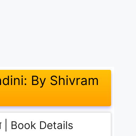
Nandini: By Shivram
रण | Book Details