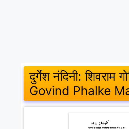
दुर्गेश नंदिनी: शिवर
Govind Phalke M