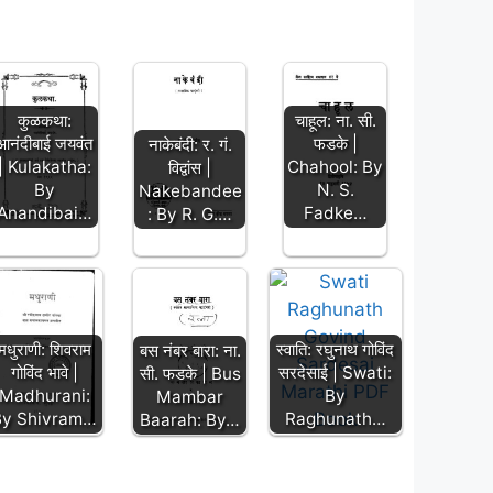
कुळकथा:
चाहूल: ना. सी.
आनंदीबाई जयवंत
फडके |
नाकेबंदी: र. गं.
| Kulakatha:
Chahool: By
विद्वांस |
By
N. S.
Nakebandee
Anandibai…
Fadke…
: By R. G.…
मधुराणी: शिवराम
स्वाति: रघुनाथ गोविंद
बस नंबर बारा: ना.
गोविंद भावे |
सरदेसाई | Swati:
सी. फडके | Bus
Madhurani:
By
Mambar
By Shivram…
Raghunath…
Baarah: By…