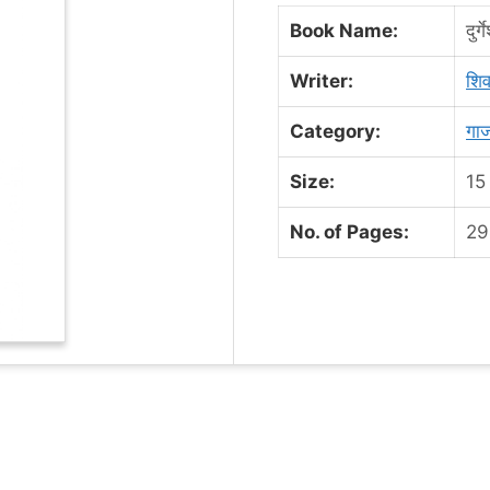
Book Name:
दुर
Writer:
शि
Category:
गाज
Size:
15
No. of Pages:
29