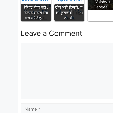
Vaishvik
Dengee:…
हेरिएट बीचर स्टो :
टीपा आणि टिप्पणी: वा.
डेव्हीड अडलि द्वारा
ल. कुलकर्णी | Tipa
मराठी पीडीएफ…
Aani…
Leave a Comment
Comment
Name