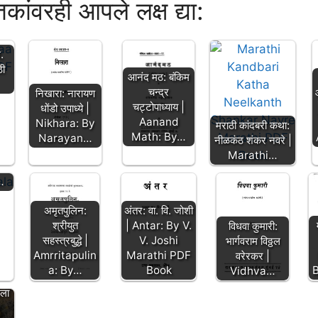
्तकांवरही आपले लक्ष द्या:
.
ठी
आनंद मठ: बंकिम
चन्द्र
निखारा: नारायण
चट्टोपाध्याय |
धोंडो उपाध्ये |
राव
Aanand
Nikhara: By
मराठी कांदबरी कथा:
Math: By…
Narayan…
नीळकंठ शंकर नवरे |
:
Marathi…
…
अमृतपुलिन:
अंतर: वा. वि. जोशी
श्रीयुत
| Antar: By V.
विधवा कुमारी:
सहस्त्रबुद्धे |
V. Joshi
भार्गवराम विठ्ठल
Amrritapulin
Marathi PDF
वरेरकर |
a: By…
Book
Vidhva…
मला