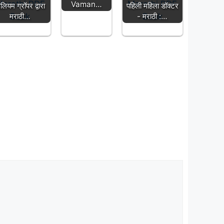
Vaman…
िलियम ग्रॉपर द्वारा
पहिली महिला डॉक्टर
मराठी…
- मराठी :…