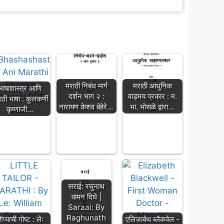
मराठी निबंध मार्ग
मराठी आधुनिक
भाषाशास्त्र आणि
दर्शन भाग २ :
वाड्मय प्रकार : म.
ाठी भाषा : कुलकर्णी
नारायण केशव बेहेरे…
भा. भोसळे द्वारा…
कृष्णाजी…
सराई: रघुनाथ
वामन दिघे |
Saraai: By
Raghunath
िंप्याची गोष्ट : लेः
एलिज़ाबेथ ब्लैकवेल -