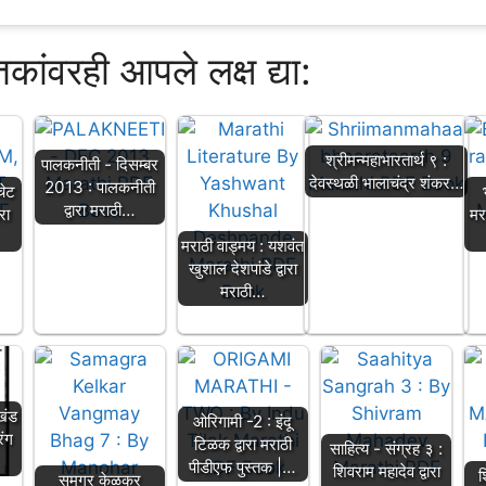
्तकांवरही आपले लक्ष द्या:
श्रीमन्महाभारतार्थ ९ :
पालकनीती - दिसम्बर
देवस्थळी भालाचंद्र शंकर…
2013 : पालकनीती
चेट
द्वारा मराठी…
ारा
मर
मराठी वाड्मय : यशवंत
खुशाल देशपांडे द्वारा
मराठी…
खंड
ओरिगामी -2 : इंदू
रंग
टिळक द्वारा मराठी
साहित्य - संग्रह ३ :
पीडीएफ पुस्तक |…
शिवराम महादेव द्वारा
श
समग्र केळकर