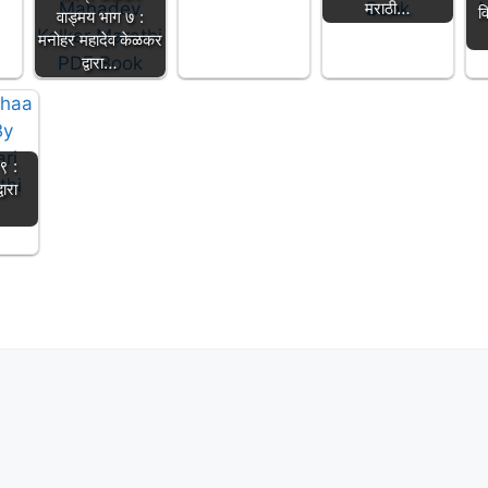
मराठी…
व
वाड्मय भाग ७ :
मनोहर महादेव केळकर
द्वारा…
 ९ :
वारा