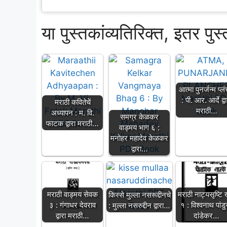
या पुस्तकांव्यतिरिक्त, इतर पुस
आत्मा पुनर्जन्म प्लं
: पी. आर. आर्दे द्व
मराठी कवितेचें
मराठी…
अध्यापन : म. वि.
समग्र केळकर
फाटक द्वारा मराठी…
वाड्मय भाग ६ :
मनोहर महादेव केळकर
द्वारा…
मराठी वाड्मय सेवक
मराठी नाट्यसृष्टि 
किस्से मुल्ला नसरूद्दीनचे
३ : गंगाधर देवराव
१ : विश्वनाथ पांडु
: मुल्ला नसरुद्दीन द्वारा…
द्वारा मराठी…
दांडेकर…