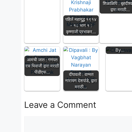
शिळाळिपि : बृहदीश्व
द्वारा मराठी…
पहिलें महायुद्ध १९१४
- १८ भाग १ :
चित्पावन: नाराय
कृष्णाजी प्रभाकर…
गोविंद चापेकर |
Chitpavan:
By…
आमची जात : गणपत
राव भिवाजी द्वारा मराठी
पीडीएफ…
दीपावली : वाग्मत
नारायण देशपांडे, द्वारा
मराठी…
Leave a Comment
Comment