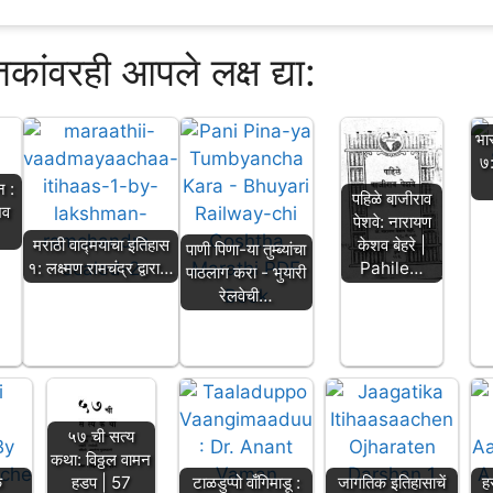
्तकांवरही आपले लक्ष द्या:
भा
७
न :
पहिळे बाजीराव
शव
पेशवे: नारायण
मराठी वाद्मयाचा इतिहास
केशव बेहरे |
पाणी पिणा-या तुम्ब्यांचा
१: लक्ष्मण रामचंद्र द्वारा…
Pahile…
पाठलाग करा - भुयारी
रेलवेची…
५७ ची सत्य
कथा: विठ्ठल वामन
क
हडप | 57
टाळडुप्पो वाँगिमाडू :
जागतिक इतिहासाचें
ह