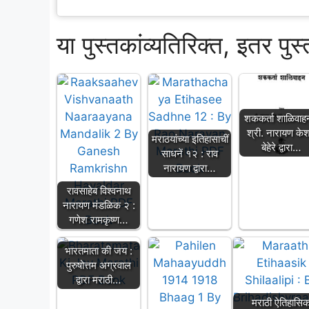
या पुस्तकांव्यतिरिक्त, इतर पुस
शककर्ता शाळिवाह
श्री. नारायण के
मराठयांच्या इतिहासाचीं
बेहेरे द्वारा…
साधनें १२ : राव
नारायण द्वारा…
रावसाहेब विश्वनाथ
नारायण मंडळिक २ :
गणेश रामकृष्ण…
भारतमाता की जय :
पुरुषोत्तम अग्रवाल
द्वारा मराठी…
मराठी ऐतिहासि