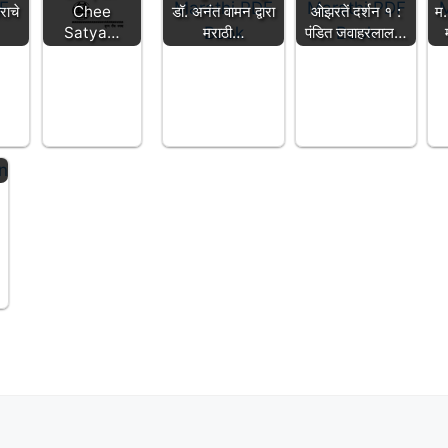
राचे
Chee
डॉ. अनंत वामन द्वारा
ओझरतें दर्शन १ :
म.
Satya…
मराठी…
पंडित जवाहरलाल…
ण