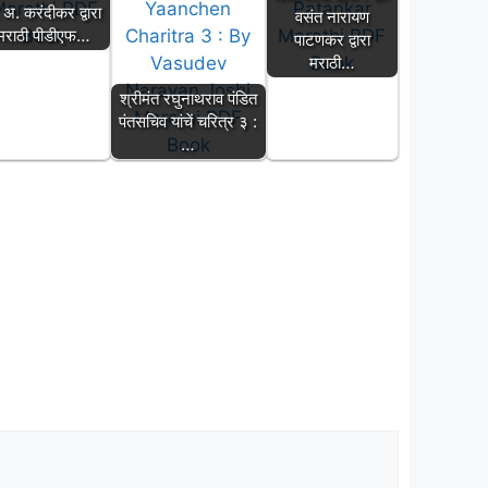
 अ. करंदीकर द्वारा
वसंत नारायण
मराठी पीडीएफ…
पाटणकर द्वारा
मराठी…
श्रीमंत रघुनाथराव पंडित
पंतसचिव यांचें चरित्र ३ :
…