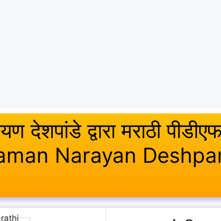
यण देशपांडे द्वारा मराठी पीडीए
 Vaman Narayan Deshp