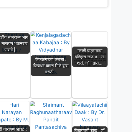
रतीय साम्राज्य भाग
: नारायण भवानराव
पावगी |…
मराठी वाङ्मयाचा
इतिहास खंड ४ : रा.
केंजळगडचा कबजा :
श्री. जोग द्वारा…
विद्याधर वामन भिडे द्वारा
मराठी…
री नारायण आपटे :
विळायतची डाक : डॉ.