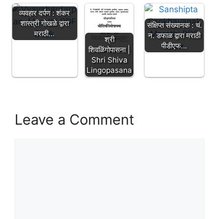
व्यवहार दर्पण : शंकर
शास्त्री गोखळे द्वारा
संक्षिप्त संख्यानक : चं.
मराठी…
न. डफाळ द्वारा मराठी
श्री
पीडीएफ…
शिवळिंगोपासना |
Shri Shiva
Lingopasana
Leave a Comment
Comment