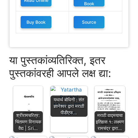
Read Online
Book
Buy Book
Source
या पुस्तकांव्यतिरिक्त, इतर
पुस्तकांवरही आपले लक्ष द्या:
यथार्थ बोधिनी : संत
ज्ञानेश्वर द्वारा मराठी
पीडीएफ…
मराठी वाद्मयाचा
श्रीरामचरित्र:
इतिहास १: लक्ष्मण
चिंतामण विनायक
रामचंद्र द्वारा…
वैद्य | Sri…