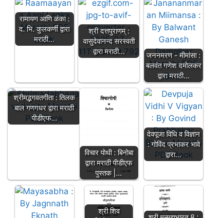
रामायण आणि ळंका :
द. भि. कुलकर्णी द्वारा
श्री दत्तपुराणम् :
मराठी…
वासुदेवानन्द सरस्वती
द्वारा मराठी…
जननमरण - मीमांसा :
बलवंत गणेश दमोलकर
द्वारा मराठी…
श्रीमद्भगवतगीता : तिलक
बाल गणगधर द्वारा मराठी
पीडीएफ…
देवपूजा विधि व विज्ञान
: गोविंद प्रभाकर भावे
विचार पोथी : बिनोबा
द्वारा…
द्वारा मराठी पीडीएफ
पुस्तक |…
श्री शिव
श्री मन्महाभारत 8 :