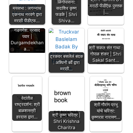
ळिंगोपासना:
मराठी पीडीऍफ़ पुस्तक
मयसभा : जगन्नाथ
सदाशिव कृष्ण
|…
एकनाथ नरवणे द्वारा
फडके | Shri
मराठी पीडीएफ…
Shiva…
दुर्गमदेखणा श्री
गडगणेश: प्रसाद
पवार |
Durgamdekhan
श्री सकल संत गाथा :
a…
गोपाळ शंकर | Shri
ट्रकवर बसलेलं बदक
Sakal Sant…
: अश्विनी बर्वे द्वारा
मराठी…
वेदांतीळ
राष्ट्रदर्शन: श्री
श्री गौरांग प्रभु
बाळशास्त्री
यांचे चरित्र:
श्री कृष्ण चरित्र |
हरदास द्वारा…
कृष्णराव नारायण…
Shri Krishna
Charitra