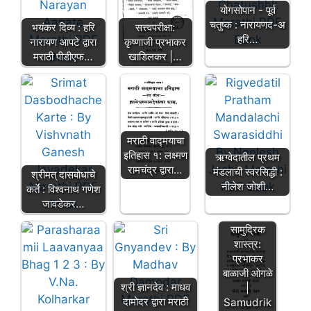
योगसोपान - पूर्व
चतुष्क : नारायणद-अ
भयंकर दिव्य : हरि
सत्त्वपरीक्षा:
हरि…
नारायण आपटे द्वारा
कृष्णाजी प्रभाकर
मराठी पीडीएफ…
खाडिलकर |…
मराठी वाद्मयाचा
इतिहास १: लक्ष्मण
ऋग्वेदातील प्रथम
रामचंद्र द्वारा…
मंडलाची स्वरसिद्धी :
श्रीमत् दासबोधाचे
नीलेश जोशी…
कर्ते : विश्वनाथ गणेश
जावडेकर…
सामुद्रिक
शास्त्र:
प्रभाकर
बाळाजी ओगळे
श्री ज्ञानदेव : माधव
|
दामोदर द्वारा मराठी
Samudrik