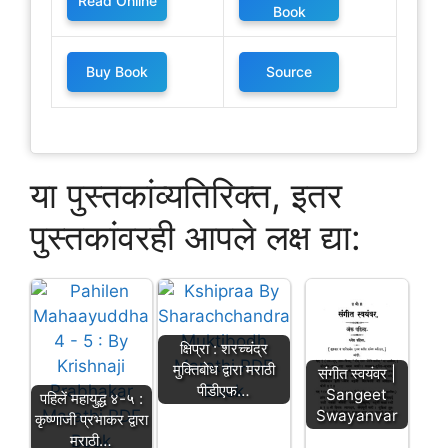
Read Online
Book
Buy Book
Source
या पुस्तकांव्यतिरिक्त, इतर
पुस्तकांवरही आपले लक्ष द्या:
क्षिप्रा : शरच्चंद्र
मुक्तिबोध द्वारा मराठी
संगीत स्वयंवर |
पीडीएफ…
Sangeet
पहिलें महायुद्ध ४-५ :
Swayanvar
कृष्णाजी प्रभाकर द्वारा
मराठी…