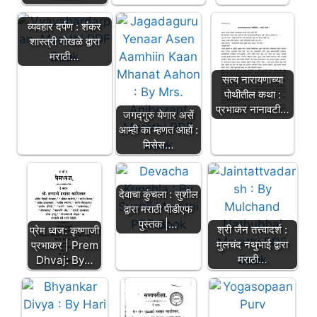
व्यवहार दर्पण : शंकर
शास्त्री गोखळे द्वारा
मराठी…
सत्य नारायणाच्या
पोथीतील कथा :
प्रभाकर नानावटी…
जगद्गुरु येणार असें
आम्ही का म्हणत आहों :
मिसेस…
देवाचा कुंचला : सुशील
द्वारा मराठी पीडीएफ
पुस्तक |…
श्री जैन तत्त्वादर्श :
प्रेम ध्वज: कृष्णाजी
मुलचंद नथुभाई द्वारा
प्रभाकर | Prem
मराठी…
Dhvaj: By…