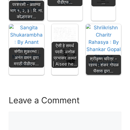
पीडीएफ…
…
परशरामी - ळावण्या
भाग १, २, ३ : वि. ना.
कोल्हारकर…
ऐसी हे समर्थ
संगीत शुकरम्भा :
पदवी: अशोक
अनंत वामन द्वारा
प्रभाकर कामत
श्रीकृष्ण चरित्र -
मराठी पीडीएफ…
| Aisee he…
रहस्य : शंकर गोपाळ
घैसास द्वारा…
Leave a Comment
Comment