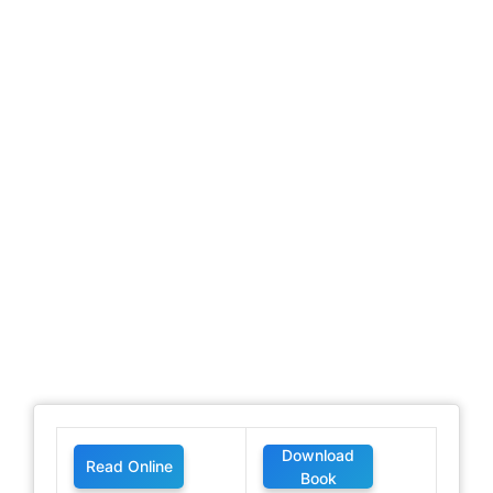
Download
Read Online
Book