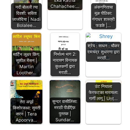
Eka Katha
Chahachee:…
नदी बोलली त्या
अंकगणिताचा
दिवशी: सविता
मूळ पीठिका:
जाजोदिया | Nadi
गंगाधर शास्त्री
Bolalee…
फडके |…
श्रेय : साधन : चौकर
रामचंद्र सुधारणा द्वारा
निर्माल्य भाग 2:
मार्टिन लूथर किंग:
मराठी…
नारायण विनायक
सुशील मेंसन |
कुलकर्णी द्वारा
Martin
मराठी…
Loother…
उंट निघाला
फेरफटका मारायला:
गार्गी लागू | Uṇṭ…
सुन्दर वासीलिंसा:
तेरा अपूर्व
मराठी पीडीऍफ़
किशोरकथा: सुमती
पुस्तक |
सरन | Tera
Sundar…
Apoorva…