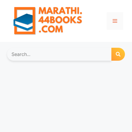
Skip
to
content
Menu