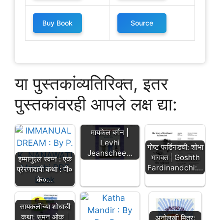
Buy Book
Source
या पुस्तकांव्यतिरिक्त, इतर
पुस्तकांवरही आपले लक्ष द्या:
लेव्ही जीन्सची गोष्ट:
मायकेल बर्गन |
Levhi
गोष्ट फर्डिनंडची: शोभा
Jeanschee…
भागवत | Goshth
इम्मानुएल स्वप्न : एक
Fardinandchi:…
प्रेरणादायी कथा : पी०
के०…
सायकलीच्या शोधाची
कथा: सुमन ओक |
अनोलखी मित्र: